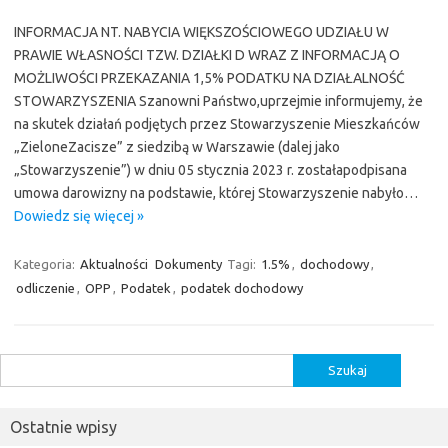
INFORMACJA NT. NABYCIA WIĘKSZOŚCIOWEGO UDZIAŁU W
PRAWIE WŁASNOŚCI TZW. DZIAŁKI D WRAZ Z INFORMACJĄ O
MOŻLIWOŚCI PRZEKAZANIA 1,5% PODATKU NA DZIAŁALNOŚĆ
STOWARZYSZENIA Szanowni Państwo,uprzejmie informujemy, że
na skutek działań podjętych przez Stowarzyszenie Mieszkańców
„ZieloneZacisze” z siedzibą w Warszawie (dalej jako
„Stowarzyszenie”) w dniu 05 stycznia 2023 r. zostałapodpisana
umowa darowizny na podstawie, której Stowarzyszenie nabyło…
Dowiedz się więcej »
Kategoria:
Aktualności
Dokumenty
Tagi:
1.5%
,
dochodowy
,
odliczenie
,
OPP
,
Podatek
,
podatek dochodowy
Szukaj:
Ostatnie wpisy